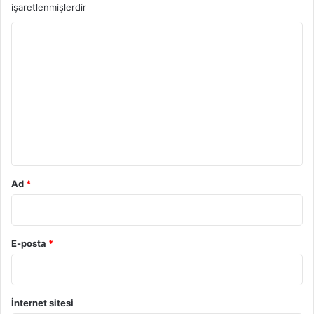
işaretlenmişlerdir
Y
o
r
u
m
*
Ad
*
E-posta
*
İnternet sitesi