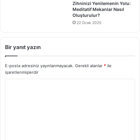
Zihninizi Yenilemenin Yolu:
Meditatif Mekanlar Nasıl
Oluşturulur?
22 Ocak 2025
Bir yanıt yazın
E-posta adresiniz yayınlanmayacak.
Gerekli alanlar
*
ile
işaretlenmişlerdir
Y
o
r
u
m
*