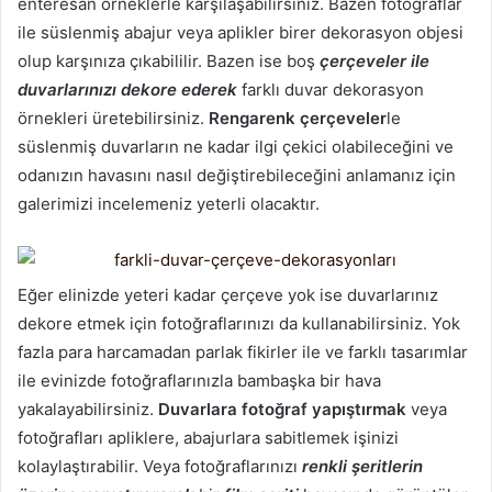
enteresan örneklerle karşılaşabilirsiniz. Bazen fotoğraflar
ile süslenmiş abajur veya aplikler birer dekorasyon objesi
olup karşınıza çıkabililir. Bazen ise boş
çerçeveler ile
duvarlarınızı dekore ederek
farklı duvar dekorasyon
örnekleri üretebilirsiniz.
Rengarenk çerçeveler
le
süslenmiş duvarların ne kadar ilgi çekici olabileceğini ve
odanızın havasını nasıl değiştirebileceğini anlamanız için
galerimizi incelemeniz yeterli olacaktır.
Eğer elinizde yeteri kadar çerçeve yok ise duvarlarınız
dekore etmek için fotoğraflarınızı da kullanabilirsiniz. Yok
fazla para harcamadan parlak fikirler ile ve farklı tasarımlar
ile evinizde fotoğraflarınızla bambaşka bir hava
yakalayabilirsiniz.
Duvarlara fotoğraf yapıştırmak
veya
fotoğrafları apliklere, abajurlara sabitlemek işinizi
kolaylaştırabilir. Veya fotoğraflarınızı
renkli şeritlerin