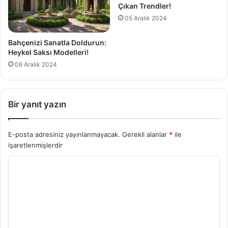
Çıkan Trendler!
05 Aralık 2024
Bahçenizi Sanatla Doldurun:
Heykel Saksı Modelleri!
06 Aralık 2024
Bir yanıt yazın
E-posta adresiniz yayınlanmayacak.
Gerekli alanlar
*
ile
işaretlenmişlerdir
Y
o
r
u
m