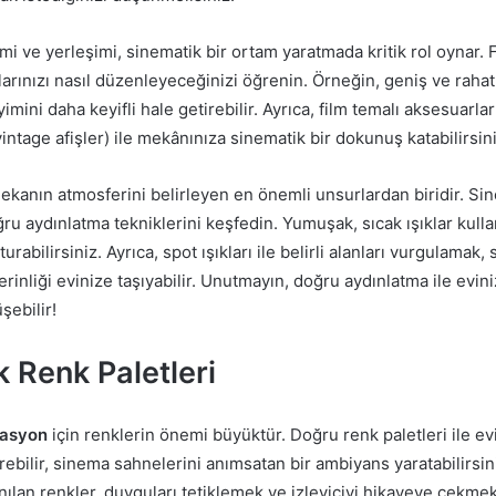
mi ve yerleşimi, sinematik bir ortam yaratmada kritik rol oynar. 
larınızı nasıl düzenleyeceğinizi öğrenin. Örneğin, geniş ve rahat
mini daha keyifli hale getirebilir. Ayrıca, film temalı aksesuarlar
intage afişler) ile mekânınıza sinematik bir dokunuş katabilirsini
ekanın atmosferini belirleyen en önemli unsurlardan biridir. Sin
ru aydınlatma tekniklerini keşfedin. Yumuşak, sıcak ışıklar kull
urabilirsiniz. Ayrıca, spot ışıkları ile belirli alanları vurgulamak,
rinliği evinize taşıyabilir. Unutmayın, doğru aydınlatma ile evin
şebilir!
 Renk Paletleri
rasyon
için renklerin önemi büyüktür. Doğru renk paletleri ile ev
rebilir, sinema sahnelerini anımsatan bir ambiyans yaratabilirsi
ılan renkler, duyguları tetiklemek ve izleyiciyi hikayeye çekmek