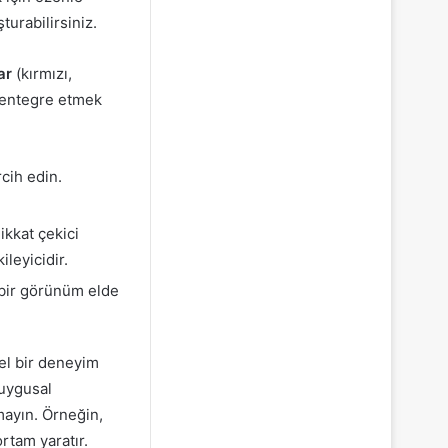
turabilirsiniz.
ar
(kırmızı,
e entegre etmek
rcih edin.
ikkat çekici
leyicidir.
n bir görünüm elde
el bir deneyim
duygusal
mayın. Örneğin,
rtam yaratır.