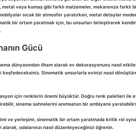
, metal veya kumaş gibi farklı malzemeler, mekanınıza farklı bi
obilyalar sıcak bir atmosfer yaratırken, metal detaylar mode
matik bir ortam yaratmak için, bu unsurları birleştirerek kendin
.
manın Gücü
nema dünyasından ilham alarak ev dekorasyonunu nasıl etkiley
zi keşfedeceksiniz. Sinematik unsurlarla evinizi nasıl dönüştür
syon için renklerin önemi büyüktür. Doğru renk paletleri ile e
irebilir, sinema sahnelerini anımsatan bir ambiyans yaratabilirs
imi ve yerleşimi, sinematik bir ortam yaratmada kritik rol oyna
 alarak, odalarınızı nasıl düzenleyeceğinizi öğrenin.