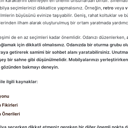
zin karakterini belirleyen en önemli unsurlardan biridir. Sinemat
ilya seçimlerinizi dikkatlice yapmalısınız. Örneğin,
retro
veya
v
filmlerin büyüsünü evinize taşıyabilir. Geniş, rahat koltuklar ve 
tlerinden ilham alarak oluşturulmuş bir ortam yaratmada yardımcı
leşimi de en az seçimleri kadar önemlidir. Odanızı düzenlerken,
ağlamak için dikkatli olmalısınız. Odanızda bir oturma grubu ol
araya getirerek samimi bir sohbet alanı yaratabilirsiniz. Unutm
şey bir
sahne
gibi düşünülmelidir. Mobilyalarınızı yerleştirirken,
n) gözünden bakmayı deneyin.
e ilgili kaynaklar:
yonu
Fikirleri
 Önerileri
ilya seçerken dikkat etmeniz gereken bir diğer önemli nokta 