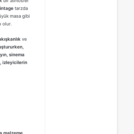
ik bir atmosfer
intage
tarzda
büyük masa gibi
 olur.
akışkanlık
ve
uştururken,
ayın, sinema
 izleyicilerin
da
malzeme