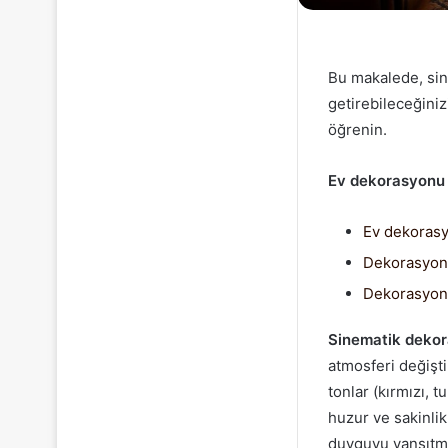
Bu makalede, sin
getirebileceğiniz
öğrenin.
Ev dekorasyonu il
Ev dekoras
Dekorasyon 
Dekorasyon 
Sinematik deko
atmosferi değişti
tonlar (kırmızı, t
huzur ve sakinlik
duyguyu yansıtma