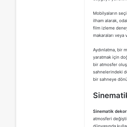
Mobilyaların seçi
ilham alarak, oda
film izleme deneyi
makaraları veya v
Aydınlatma, bir m
yaratmak için doğ
bir atmosfer oluşt
sahnelerindeki de
bir sahneye dönü
Sinematik
Sinematik deko
atmosferi değişti
dünyasında kullan