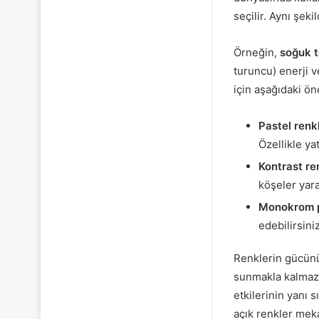
seçilir. Aynı şek
Örneğin,
soğuk t
turuncu) enerji v
için aşağıdaki öne
Pastel renkl
Özellikle ya
Kontrast re
köşeler yara
Monokrom p
edebilirsini
Renklerin gücünü
sunmakla kalmaz,
etkilerinin yanı
açık renkler meka