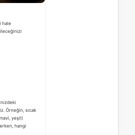
i hale
ileceğinizi
inizdeki
iz. Örneğin, sıcak
mavi, yeşil)
çerken, hangi