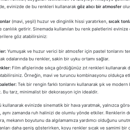
ilde, evinizde de bu renkleri kullanarak
göz alıcı bir atmosfer
oluş
onlar
(mavi, yeşil) huzur ve dinginlik hissi yaratırken,
sıcak tonl
e canlılık getirir. Sinemada kullanılan bu renk paletlerini eviniz
rilere göz atabilirsiniz:
er:
Yumuşak ve huzur verici bir atmosfer için pastel tonlarını te
tak odalarında bu renkler, sakin bir uyku ortamı sağlar.
nkler:
Film afişlerinde sıkça gördüğünüz zıt renkleri kullanarak d
tabilirsiniz. Örneğin, mavi ve turuncu kombinasyonu oldukça etki
aletler:
Tek bir rengin farklı tonlarını kullanarak şık ve moder
z. Bu tarz, minimalist bir dekorasyon için idealdir.
 kullanarak evinizde sinematik bir hava yaratmak, yalnızca görs
 aynı zamanda ruh halinizi de olumlu yönde etkiler. Renklerin 
 sıra, mekanın boyutunu da algılamamıza yardımcı olduğunu unut
nları daha geniş gösterirken, koyu renkler sıcak ve samimi bir o