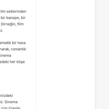
Film setlerinden
 bir kanepe, bir
 (örneğin, film
z.
ematik bir hava
anarak, romantik
 sinema
izdeki her köşe
inizdeki
niz. Sinema
 için özenle