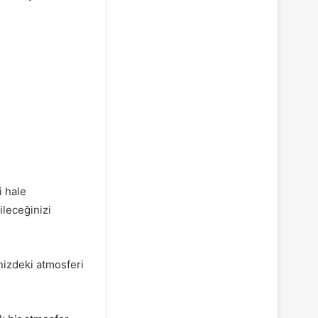
i hale
ileceğinizi
nizdeki atmosferi