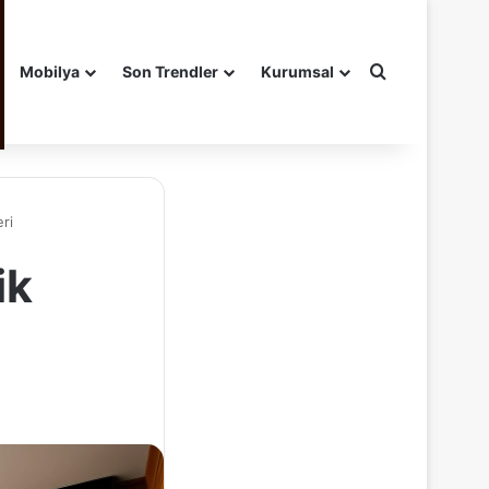
Arama yap ..
Mobilya
Son Trendler
Kurumsal
ri
ik