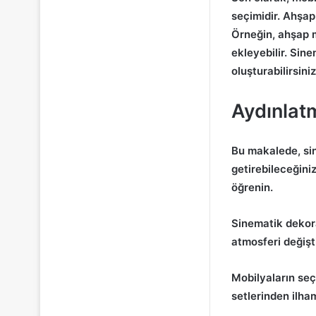
seçimidir. Ahşap
Örneğin, ahşap m
ekleyebilir. Sine
oluşturabilirsiniz
Aydınlat
Bu makalede, si
getirebileceğini
öğrenin.
Sinematik dekora
atmosferi değişt
Mobilyaların seç
setlerinden ilham