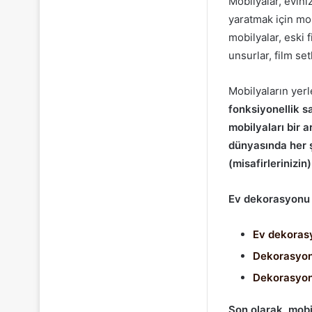
Mobilyalar, evini
yaratmak için mob
mobilyalar, eski 
unsurlar, film se
Mobilyaların yer
fonksiyonellik s
mobilyaları bir 
dünyasında her 
(misafirlerinizi
Ev dekorasyonu il
Ev dekoras
Dekorasyon 
Dekorasyon
Son olarak, mob