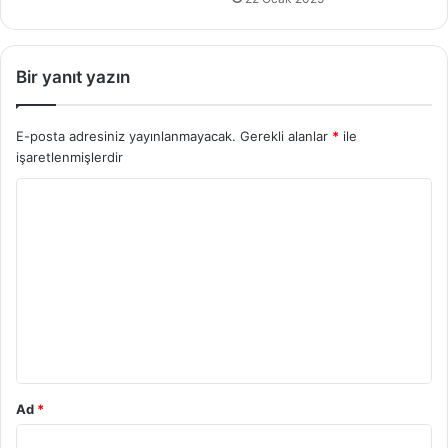
Bir yanıt yazın
E-posta adresiniz yayınlanmayacak.
Gerekli alanlar
*
ile
işaretlenmişlerdir
Y
o
r
u
m
*
Ad
*