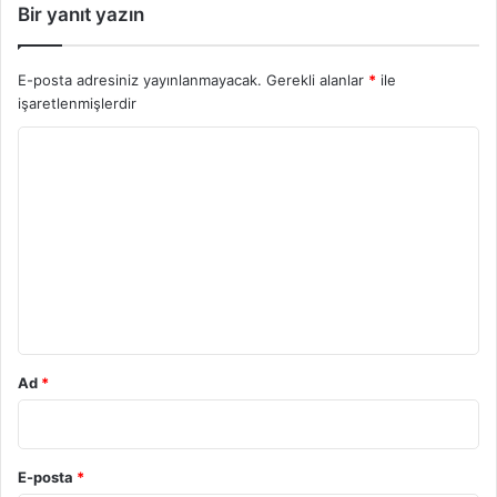
Bir yanıt yazın
E-posta adresiniz yayınlanmayacak.
Gerekli alanlar
*
ile
işaretlenmişlerdir
Y
o
r
u
m
*
Ad
*
E-posta
*