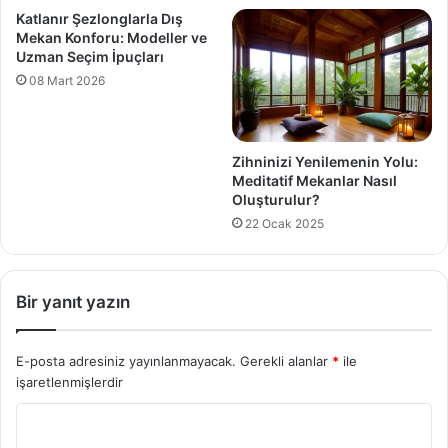
Katlanır Şezlonglarla Dış
Mekan Konforu: Modeller ve
Uzman Seçim İpuçları
08 Mart 2026
Zihninizi Yenilemenin Yolu:
Meditatif Mekanlar Nasıl
Oluşturulur?
22 Ocak 2025
Bir yanıt yazın
E-posta adresiniz yayınlanmayacak.
Gerekli alanlar
*
ile
işaretlenmişlerdir
Y