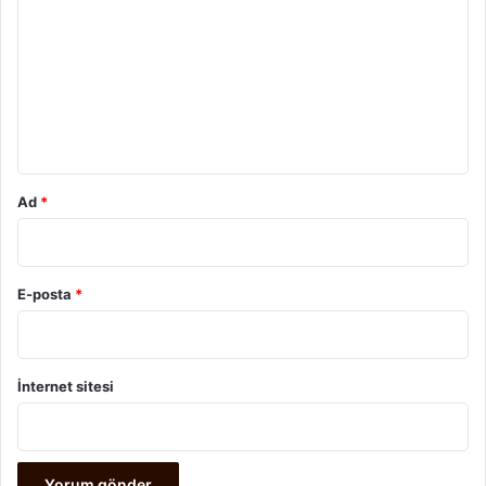
o
r
u
m
*
Ad
*
E-posta
*
İnternet sitesi