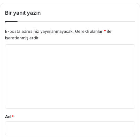
Bir yanıt yazın
E-posta adresiniz yayınlanmayacak.
Gerekli alanlar
*
ile
işaretlenmişlerdir
Y
o
r
u
m
*
Ad
*