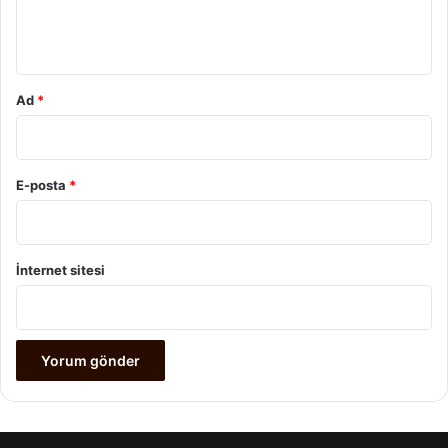
m
*
Ad
*
E-posta
*
İnternet sitesi