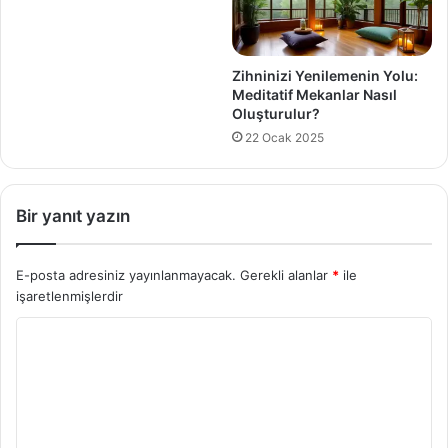
Zihninizi Yenilemenin Yolu:
Meditatif Mekanlar Nasıl
Oluşturulur?
22 Ocak 2025
Bir yanıt yazın
E-posta adresiniz yayınlanmayacak.
Gerekli alanlar
*
ile
işaretlenmişlerdir
Y
o
r
u