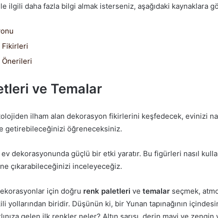
e ilgili daha fazla bilgi almak isterseniz, aşağıdaki kaynaklara göz
yonu
Fikirleri
Önerileri
tleri ve Temalar
lojiden ilham alan dekorasyon fikirlerini keşfedecek, evinizi na
e getirebileceğinizi öğreneceksiniz.
, ev dekorasyonunda güçlü bir etki yaratır. Bu figürleri nasıl kull
ne çıkarabileceğinizi inceleyeceğiz.
 dekorasyonlar için doğru
renk paletleri
ve
temalar
seçmek, atmo
ili yollarından biridir. Düşünün ki, bir Yunan tapınağının içindesin
lınıza gelen ilk renkler neler? Altın sarısı, derin mavi ve zengin y