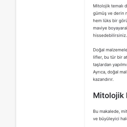
Mitolojik temalı 
gümüş ve derin ma
hem lüks bir görü
maviye boyayarak
hissedebilirsiniz.
Doğal malzemeler
lifler, bu tür bi
taşlardan yapılmı
Ayrıca, doğal mal
kazandırır.
Mitolojik
Bu makalede, mito
ve büyüleyici hal