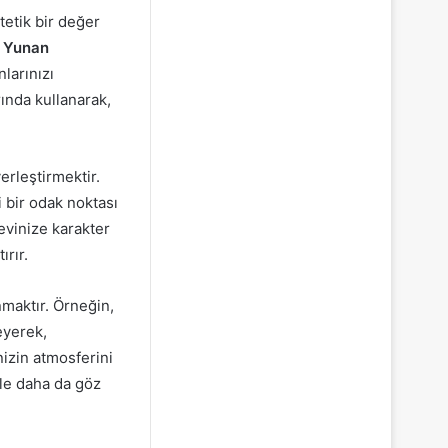
tetik bir değer
,
Yunan
nlarınızı
rında kullanarak,
erleştirmektir.
i bir odak noktası
 evinize karakter
ırır.
maktır. Örneğin,
eyerek,
nizin atmosferini
le daha da göz