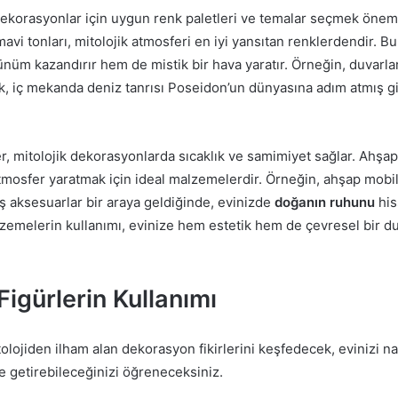
dekorasyonlar için uygun renk paletleri ve temalar seçmek önemli
vi tonları, mitolojik atmosferi en iyi yansıtan renklerdendir. Bu
nüm kazandırır hem de mistik bir hava yaratır. Örneğin, duvarlar
, iç mekanda deniz tanrısı Poseidon’un dünyasına adım atmış gi
, mitolojik dekorasyonlarda sıcaklık ve samimiyet sağlar. Ahşap
r atmosfer yaratmak için ideal malzemelerdir. Örneğin, ahşap mobil
ş aksesuarlar bir araya geldiğinde, evinizde
doğanın ruhunu
his
zemelerin kullanımı, evinize hem estetik hem de çevresel bir duy
 Figürlerin Kullanımı
lojiden ilham alan dekorasyon fikirlerini keşfedecek, evinizi na
e getirebileceğinizi öğreneceksiniz.