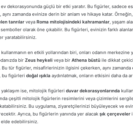
r, ev dekorasyonunda güçlü bir etki yaratır. Bu figürler, sadece es
 aynı zamanda evinize derin bir anlam ve hikaye katar. Örneğin
len tanrılar
veya
Roma mitolojisindeki kahramanlar
, yaşam ala
emboller olarak öne çıkabilir. Bu figürleri, evinizin farklı alanla
r yaratabilirsiniz.
ri kullanmanın en etkili yollarından biri, onları odanın merkezine y
odanızda bir
Zeus heykeli
veya bir
Athena büstü
ile dikkat çekic
. Bu tür figürler, misafirlerinizin ilgisini çekerken, aynı zamanda
, bu figürleri
doğal ışıkla
aydınlatmak, onların etkisini daha da art
 yaklaşım ise, mitolojik figürleri
duvar dekorasyonlarında
kullan
da çeşitli mitolojik figürlerin resimlerini veya çizimlerini sergil
katabilirsiniz. Bu uygulama, ziyaretçilerinizi büyüleyecek ve evi
cektir. Ayrıca, bu figürlerin yanında yer alacak
şık çerçeveler
i
 elde edebilirsiniz.