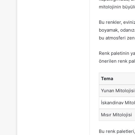
mitolojinin büyü
Bu renkler, evin
boyamak, odanıza 
bu atmosferi zeng
Renk paletinin ya
önerilen renk pale
Tema
Yunan Mitolojisi
İskandinav Mitol
Mısır Mitolojisi
Bu renk paletleri