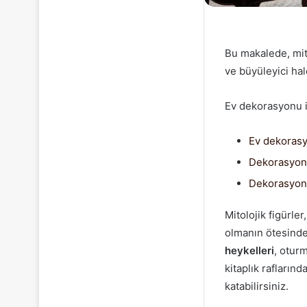
Bu makalede, mito
ve büyüleyici hal
Ev dekorasyonu il
Ev dekoras
Dekorasyon 
Dekorasyon 
Mitolojik figürle
olmanın ötesinde
heykelleri
, oturm
kitaplık rafların
katabilirsiniz.