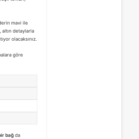
derin mavi ile
altın detaylarla
tıyor olacaksınız.
malara göre
ir bağ
da