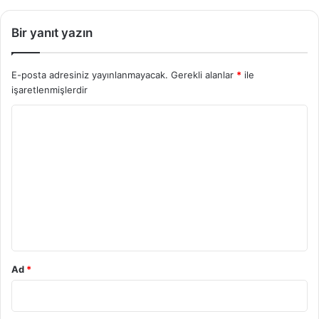
Bir yanıt yazın
E-posta adresiniz yayınlanmayacak.
Gerekli alanlar
*
ile
işaretlenmişlerdir
Y
o
r
u
m
*
Ad
*