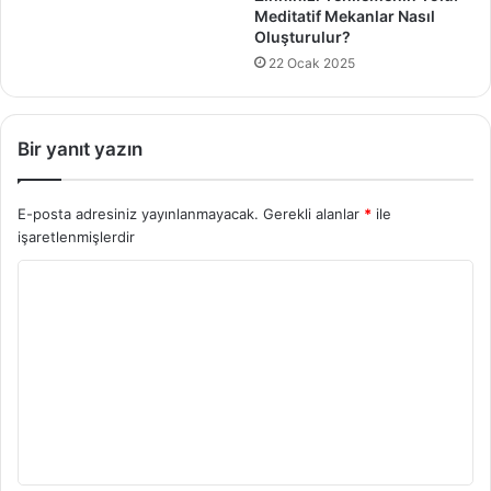
Meditatif Mekanlar Nasıl
Oluşturulur?
22 Ocak 2025
Bir yanıt yazın
E-posta adresiniz yayınlanmayacak.
Gerekli alanlar
*
ile
işaretlenmişlerdir
Y
o
r
u
m
*