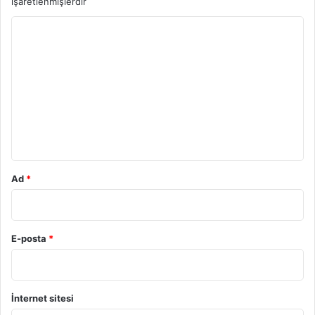
işaretlenmişlerdir
Y
o
r
u
m
*
Ad
*
E-posta
*
İnternet sitesi