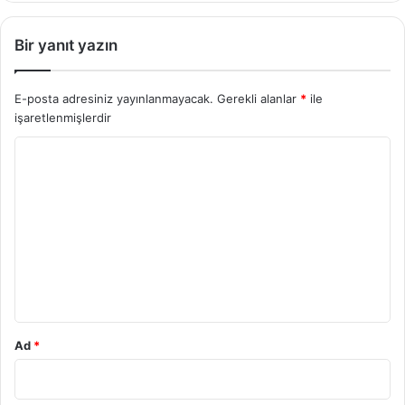
Bir yanıt yazın
E-posta adresiniz yayınlanmayacak.
Gerekli alanlar
*
ile
işaretlenmişlerdir
Y
o
r
u
m
*
Ad
*