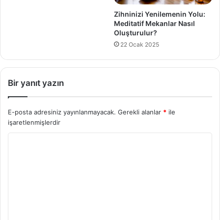
Zihninizi Yenilemenin Yolu:
Meditatif Mekanlar Nasıl
Oluşturulur?
22 Ocak 2025
Bir yanıt yazın
E-posta adresiniz yayınlanmayacak.
Gerekli alanlar
*
ile
işaretlenmişlerdir
Y
o
r
u
m
*