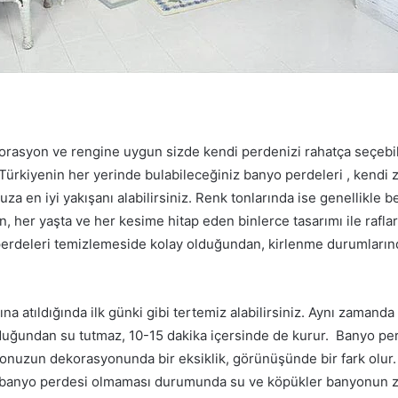
asyon ve rengine uygun sizde kendi perdenizi rahatça seçebil
. Türkiyenin her yerinde bulabileceğiniz banyo perdeleri , kendi
uza en iyi yakışanı alabilirsiniz. Renk tonlarında ise genellikle b
, her yaşta ve her kesime hitap eden binlerce tasarımı ile raflar
perdeleri temizlemeside kolay olduğundan, kirlenme durumlarınd
a atıldığında ilk günki gibi tertemiz alabilirsiniz. Aynı zamand
lduğundan su tutmaz, 10-15 dakika içersinde de kurur. Banyo p
uzun dekorasyonunda bir eksiklik, görünüşünde bir fark olur. 
 banyo perdesi olmaması durumunda su ve köpükler banyonun ze