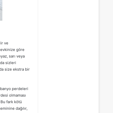
ir ve
 zevkinize göre
eyaz, sarı veya
da sizleri
a size ekstra bir
a banyo perdeleri
erdesi olmaması
Bu fark kötü
minine dağılır,