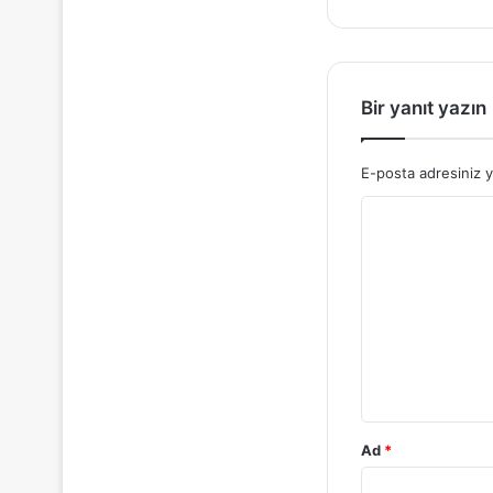
Bir yanıt yazın
E-posta adresiniz 
Y
o
r
u
m
*
Ad
*