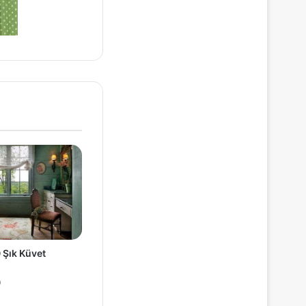
 Şık Küvet
0