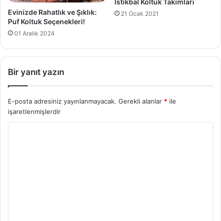
İstikbal Koltuk Takımları
Evinizde Rahatlık ve Şıklık:
21 Ocak 2021
Puf Koltuk Seçenekleri!
01 Aralık 2024
Bir yanıt yazın
E-posta adresiniz yayınlanmayacak.
Gerekli alanlar
*
ile
işaretlenmişlerdir
Y
o
r
u
m
*