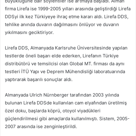
büyüklüğüne dair söylentiler ise artmaya başladı. Alman
firma Lirefa ise 1999-2005 yılları arasında geliştirdiği Lirefa
DDSyi ilk kez Türkiyeye ihraç etme kararı aldı. Lirefa DDS,
tehlike anında duvarın dağılmasını önlüyor ve duvarın
yıkılmasını geciktiriyor.
Lirefa DDS, Almanyada Karlsruhe Üniversitesinde yapılan
testlerde öneli başarı elde ederken, Lirefanın Türkiye
distribütörü ve temsilcisi olan Global MT. firması da aynı
testleri İTÜ Yapı ve Deprem Mühendisliği laboratuarında
yaptırarak başarılı sonuçlar aldı.
Almanyada Ulrich Nürnberger tarafından 2003 yılında
bulunan Lirefa DDSde kullanılan cam elyafından üretilmiş
özel doku, başlarda köprü, otoyol viyadükleri
güçlendirilmesi gibi amaçlarda kullanılmıştı. Sistem, 2005-
2007 arasında ise zenginleştirildi.