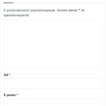
E-posta adresiniz yayınlanmayacak.
Gerekli alanlar
*
ile
işaretlenmişlerdir
Y
o
r
u
m
*
Ad
*
E-posta
*