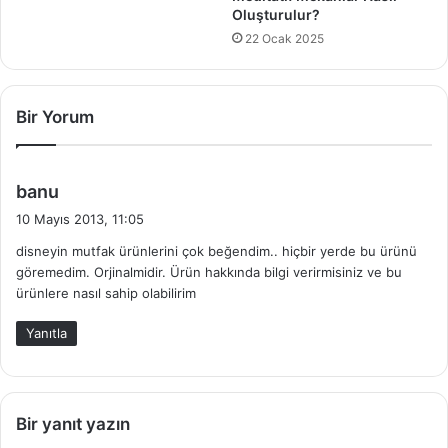
Oluşturulur?
22 Ocak 2025
Bir Yorum
d
banu
e
10 Mayıs 2013, 11:05
d
disneyin mutfak ürünlerini çok beğendim.. hiçbir yerde bu ürünü
i
göremedim. Orjinalmidir. Ürün hakkında bilgi verirmisiniz ve bu
k
ürünlere nasıl sahip olabilirim
i
:
Yanıtla
Bir yanıt yazın