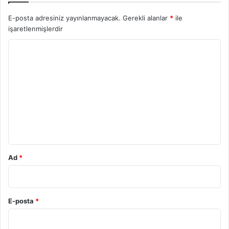
E-posta adresiniz yayınlanmayacak.
Gerekli alanlar
*
ile
işaretlenmişlerdir
Y
o
r
u
m
*
Ad
*
E-posta
*