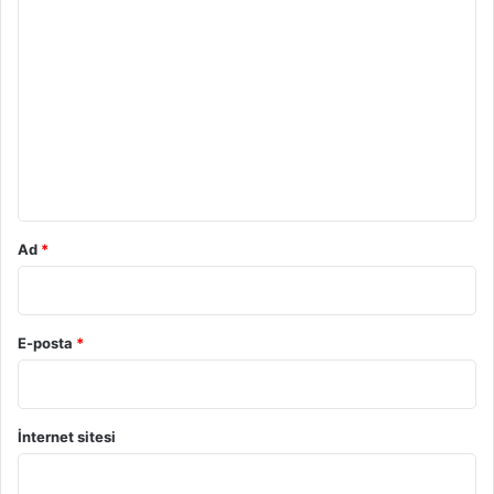
Y
o
r
u
m
*
Ad
*
E-posta
*
İnternet sitesi