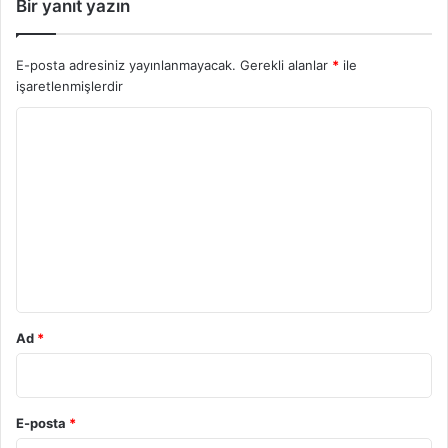
Bir yanıt yazın
E-posta adresiniz yayınlanmayacak.
Gerekli alanlar
*
ile
işaretlenmişlerdir
Y
o
r
u
m
*
Ad
*
E-posta
*