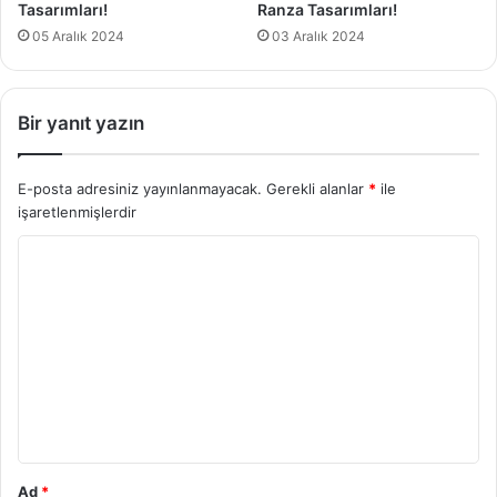
Tasarımları!
Ranza Tasarımları!
05 Aralık 2024
03 Aralık 2024
Bir yanıt yazın
E-posta adresiniz yayınlanmayacak.
Gerekli alanlar
*
ile
işaretlenmişlerdir
Y
o
r
u
m
*
Ad
*