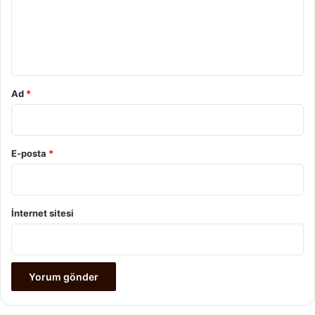
u
m
*
Ad
*
E-posta
*
İnternet sitesi