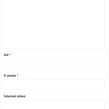
Y
o
r
u
m
*
Ad
*
E-posta
*
İnternet sitesi