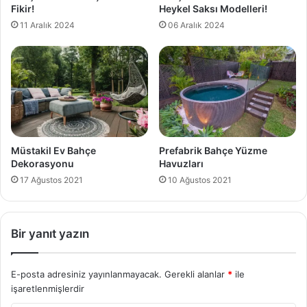
Fikir!
Heykel Saksı Modelleri!
11 Aralık 2024
06 Aralık 2024
Müstakil Ev Bahçe
Prefabrik Bahçe Yüzme
Dekorasyonu
Havuzları
17 Ağustos 2021
10 Ağustos 2021
Bir yanıt yazın
E-posta adresiniz yayınlanmayacak.
Gerekli alanlar
*
ile
işaretlenmişlerdir