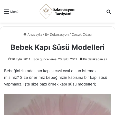
Ar
Menü
Anasayfa
/
Ev Dekorasyon
/
Çocuk Odası
Bebek Kapı Süsü Modelleri
26 Eylül 2011
Son güncelleme: 26 Eylül 2011
Bir dakikadan az
Bebeğinizin odasının kapısı cıvıl cıvıl olsun istemez
misiniz? Size önerimiz bebeğinizin kapısına bir kapı süsü
yapmanız. İşte size bazı örnek kapı süsü modelleri;