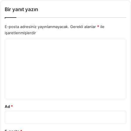
Bir yanıt yazın
E-posta adresiniz yayınlanmayacak.
Gerekli alanlar
*
ile
işaretlenmişlerdir
Y
o
r
u
m
*
Ad
*