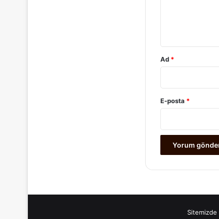
m
*
Ad
*
E-posta
*
Sitemizde 