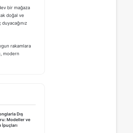
dev bir mağaza
rak doğal ve
ç duyacağınız
uygun rakamlara
ı, modern
onglarla Dış
u: Modeller ve
İpuçları