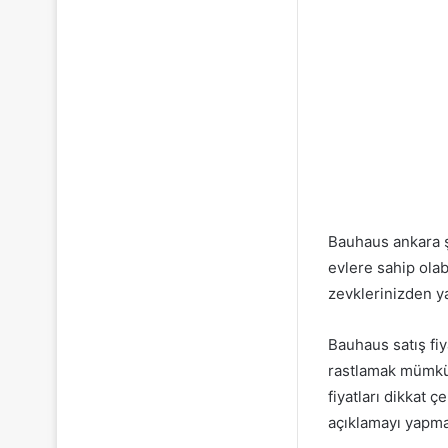
Bauhaus ankara ş
evlere sahip olab
zevklerinizden ya
Bauhaus satış fiy
rastlamak mümkün
fiyatları dikkat 
açıklamayı yapma 