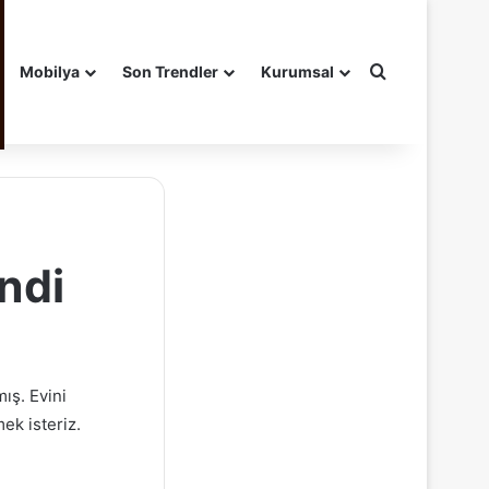
Arama yap ..
Mobilya
Son Trendler
Kurumsal
ndi
ış. Evini
ek isteriz.