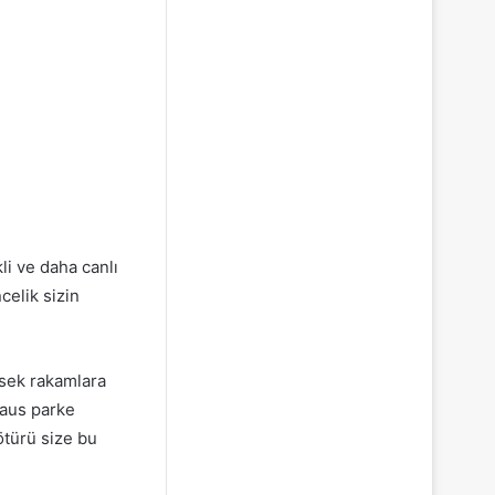
i ve daha canlı
celik sizin
ksek rakamlara
haus parke
ötürü size bu