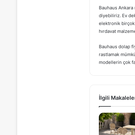
Bauhaus Ankara m
diyebiliriz. Ev 
elektronik birço
hırdavat malzemel
Bauhaus dolap fi
rastlamak mümkün
modellerin çok faz
İlgili Makalele