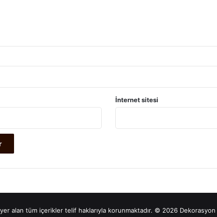
İnternet sitesi
yer alan tüm içerikler telif haklarıyla korunmaktadır. © 2026 Dekorasyon 