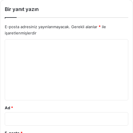
Bir yanıt yazın
E-posta adresiniz yayınlanmayacak.
Gerekli alanlar
*
ile
işaretlenmişlerdir
Y
o
r
u
m
*
Ad
*