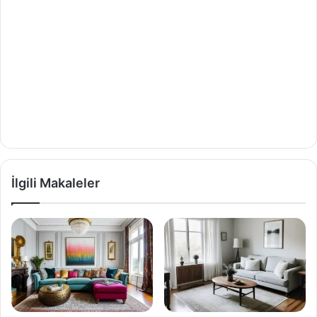
İlgili Makaleler