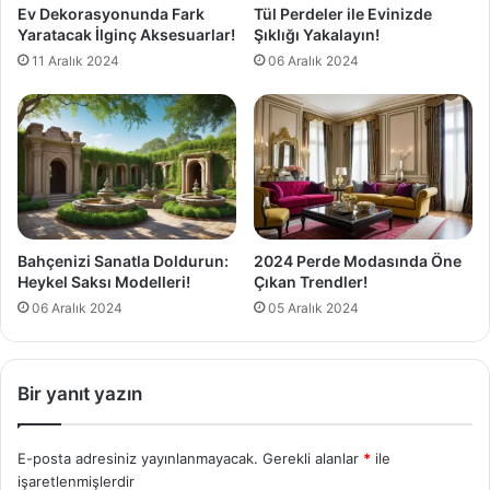
Ev Dekorasyonunda Fark
Tül Perdeler ile Evinizde
Yaratacak İlginç Aksesuarlar!
Şıklığı Yakalayın!
11 Aralık 2024
06 Aralık 2024
Bahçenizi Sanatla Doldurun:
2024 Perde Modasında Öne
Heykel Saksı Modelleri!
Çıkan Trendler!
06 Aralık 2024
05 Aralık 2024
Bir yanıt yazın
E-posta adresiniz yayınlanmayacak.
Gerekli alanlar
*
ile
işaretlenmişlerdir