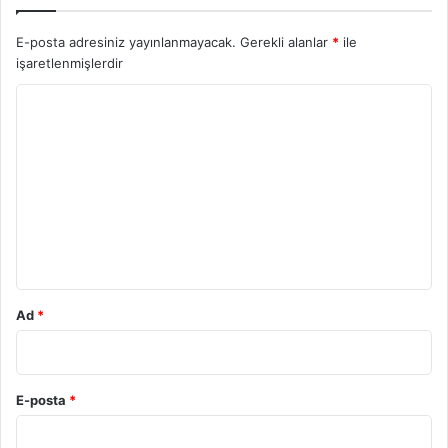
E-posta adresiniz yayınlanmayacak.
Gerekli alanlar
*
ile
işaretlenmişlerdir
Y
o
r
u
m
*
Ad
*
E-posta
*