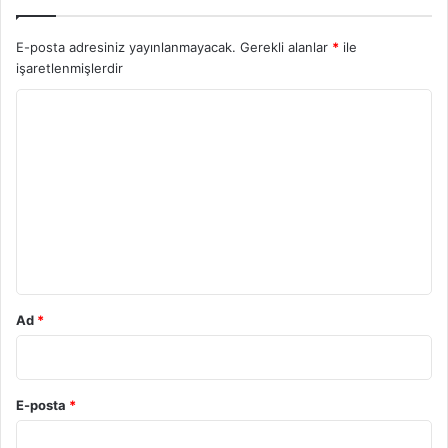
E-posta adresiniz yayınlanmayacak.
Gerekli alanlar
*
ile
işaretlenmişlerdir
Y
o
r
u
m
*
Ad
*
E-posta
*