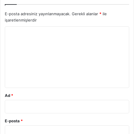
E-posta adresiniz yayınlanmayacak.
Gerekli alanlar
*
ile
işaretlenmişlerdir
Y
o
r
u
m
*
Ad
*
E-posta
*