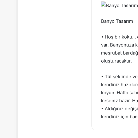
Banyo Tasarım
• Hoş bir koku… e
var. Banyonuza k
meşrubat bardağı
oluşturacaktır.
• Tül şeklinde ve
kendiniz hazırla
koyun. Hatta sabu
keseniz hazır. Ha
• Aldığınız değiş
kendiniz için ba