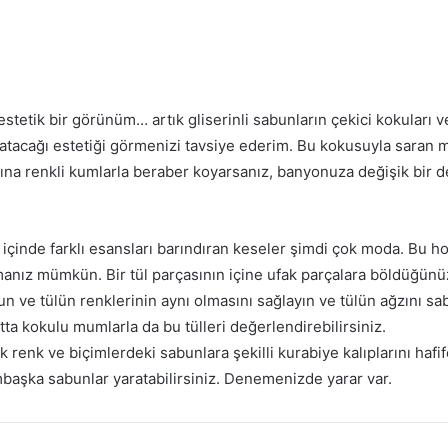
stetik bir görünüm… artık gliserinli sabunların çekici kokuları ve
atacağı estetiği görmenizi tavsiye ederim. Bu kokusuyla saran 
na renkli kumlarla beraber koyarsanız, banyonuza değişik bir d
 içinde farklı esansları barındıran keseler şimdi çok moda. Bu ho
manız mümkün. Bir tül parçasının içine ufak parçalara böldüğünü
n ve tülün renklerinin aynı olmasını sağlayın ve tülün ağzını sabi
tta kokulu mumlarla da bu tülleri değerlendirebilirsiniz.
ik renk ve biçimlerdeki sabunlara şekilli kurabiye kalıplarını hafi
mbaşka sabunlar yaratabilirsiniz. Denemenizde yarar var.