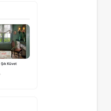
 Şık Küvet
0