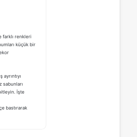
 farklı renkleri
mumları küçük bir
ekor
ş ayrıntıyı
z sabunları
tleyin. İşte
fçe bastırarak