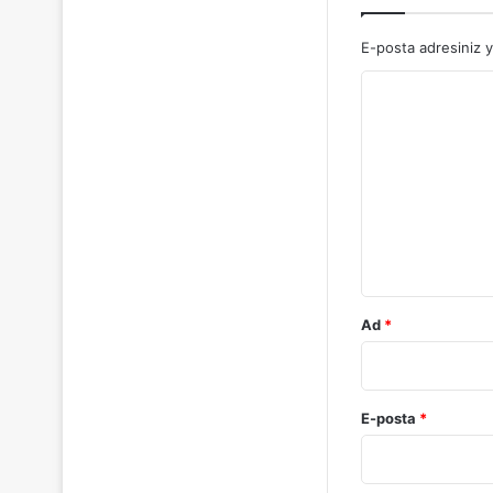
E-posta adresiniz 
Y
o
r
u
m
*
Ad
*
E-posta
*