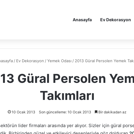
Anasayfa
Ev Dekorasyon
asayfa
/
Ev Dekorasyon
/
Yemek Odası
/
2013 Güral Persolen Yemek Takı
13 Güral Persolen Ye
Takımları
10 Ocak 2013
Son güncelleme: 10 Ocak 2013
Bir dakikadan az
ektörün lider firmaları arasında yer alıyor. Sizler için güral po
edik. Birbirinden güzel ve etkileyici desenleriyle göz dolduran
2