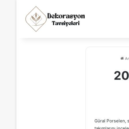
An
20
Güral Porselen, s
takımlarını incel