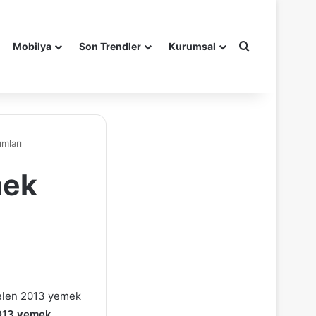
Arama yap ..
Mobilya
Son Trendler
Kurumsal
mları
mek
rselen 2013 yemek
013 yemek