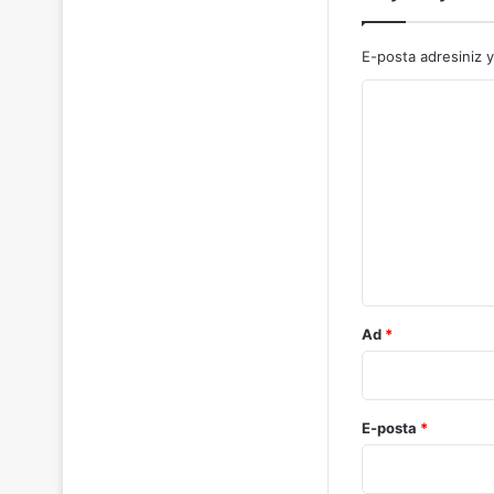
E-posta adresiniz 
Y
o
r
u
m
*
Ad
*
E-posta
*