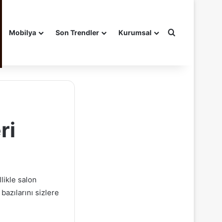
Arama yap ..
Mobilya
Son Trendler
Kurumsal
ri
likle salon
azılarını sizlere