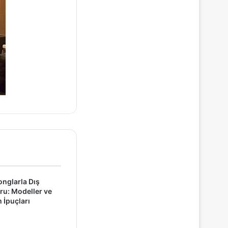
onglarla Dış
u: Modeller ve
İpuçları