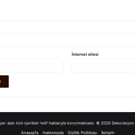
İnternet sitesi
yer alan tüm içerikler telif haklarıyla korunmaktadır. © 2026 Dekorasyon 
Anasayfa
Hakkımızda
Gizlilik Politikası
İletişim