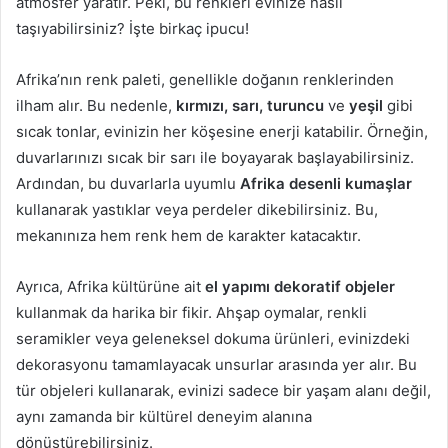
atmosfer yaratır. Peki, bu renkleri evinize nasıl
taşıyabilirsiniz? İşte birkaç ipucu!
Afrika’nın renk paleti, genellikle doğanın renklerinden
ilham alır. Bu nedenle,
kırmızı, sarı, turuncu
ve
yeşil
gibi
sıcak tonlar, evinizin her köşesine enerji katabilir. Örneğin,
duvarlarınızı sıcak bir sarı ile boyayarak başlayabilirsiniz.
Ardından, bu duvarlarla uyumlu
Afrika desenli kumaşlar
kullanarak yastıklar veya perdeler dikebilirsiniz. Bu,
mekanınıza hem renk hem de karakter katacaktır.
Ayrıca, Afrika kültürüne ait
el yapımı dekoratif objeler
kullanmak da harika bir fikir. Ahşap oymalar, renkli
seramikler veya geleneksel dokuma ürünleri, evinizdeki
dekorasyonu tamamlayacak unsurlar arasında yer alır. Bu
tür objeleri kullanarak, evinizi sadece bir yaşam alanı değil,
aynı zamanda bir kültürel deneyim alanına
dönüştürebilirsiniz.