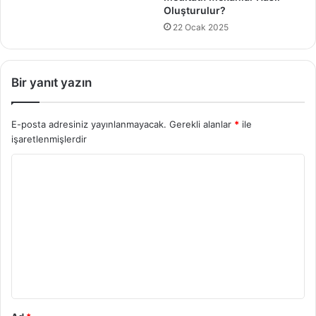
Oluşturulur?
22 Ocak 2025
Bir yanıt yazın
E-posta adresiniz yayınlanmayacak.
Gerekli alanlar
*
ile
işaretlenmişlerdir
Y
o
r
u
m
*