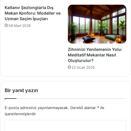
Katlanır Şezlonglarla Dış
Mekan Konforu: Modeller ve
Uzman Seçim İpuçları
08 Mart 2026
Zihninizi Yenilemenin Yolu:
Meditatif Mekanlar Nasıl
Oluşturulur?
22 Ocak 2025
Bir yanıt yazın
E-posta adresiniz yayınlanmayacak.
Gerekli alanlar
*
ile
işaretlenmişlerdir
Y