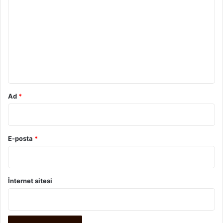
o
r
u
m
*
Ad
*
E-posta
*
İnternet sitesi